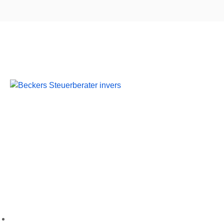
Beckers Steuerberater
Persönliche Beratung und kompetente Steuerlösungen
für Mönchengladbach und Umgebung.
Folgen Sie uns
Wichtige Links
Startseite