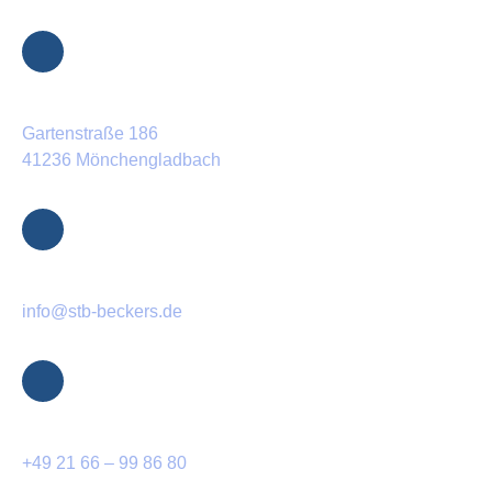
Standort
Gartenstraße 186
41236 Mönchengladbach
E-Mail
info@stb-beckers.de
Telefon
+49 21 66 – 99 86 80