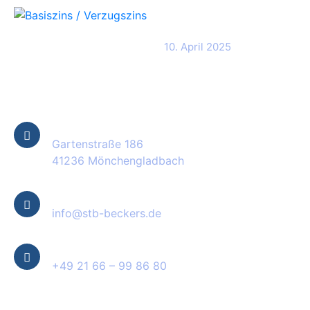
Basiszins /
Verzugszins
10. April 2025
Kontakt Informationen
Standort
Gartenstraße 186
41236 Mönchengladbach
E-Mail
info@stb-beckers.de
Telefon
+49 21 66 – 99 86 80