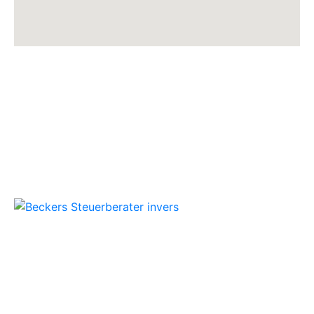
Beckers Steuerberater
Persönliche Beratung und kompetente
Steuerlösungen für Mönchengladbach und
Umgebung.