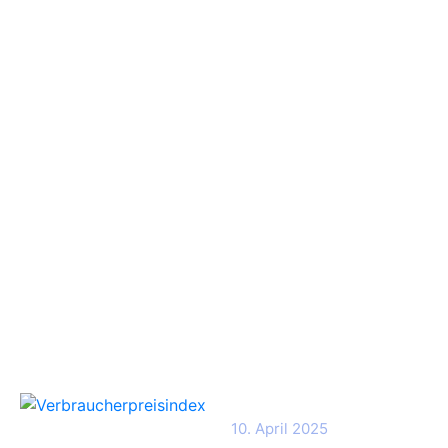
Folgen Sie uns
Wichtige Links
Startseite
Über uns
Kontakt
Leistungen
Karriere
Aktuellste Beiträge
Verbraucherpreisindex
10. April 2025