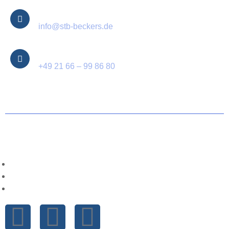
E-Mail
info@stb-beckers.de
Telefon
+49 21 66 – 99 86 80
© 2025 Steuerberater Beckers – all rights reserved.
Cookie-Richtlinie (EU)
Datenschutzbestimmungen
Impressum