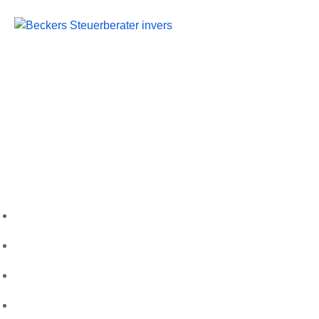
Beckers Steuerberater
Persönliche Beratung und kompetente Steuerlösungen
für Mönchengladbach und Umgebung.
Folgen Sie uns
Wichtige Links
Startseite
Über uns
Kontakt
Leistungen