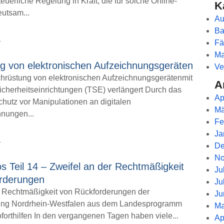
uerliche Regelung in Kraft, die für solche Online-
K
eutsam...
Au
Ba
→
Fä
Ma
g von elektronischen Aufzeichnungsgeräten
Ve
achrüstung von elektronischen Aufzeichnungsgerätenmit
A
icherheitseinrichtungen (TSE) verlängert Durch das
Ap
hutz vor Manipulationen an digitalen
Mä
nungen...
Fe
Ja
→
De
No
s Teil 14 – Zweifel an der Rechtmäßigkeit
Ju
rderungen
Ju
r Rechtmäßigkeit von Rückforderungen der
Ju
ung Nordrhein-Westfalen aus dem Landesprogramm
Ma
orthilfen In den vergangenen Tagen haben viele...
Ap