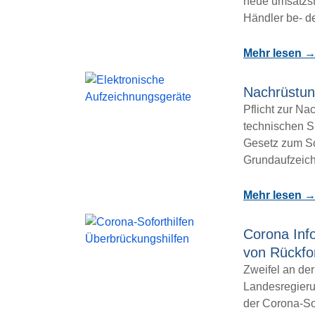
neue umsatzste
Händler be- d
Mehr lesen 
Nachrüstun
Pflicht zur N
technischen S
Gesetz zum Sc
Grundaufzeich
Mehr lesen 
Corona Info
von Rückfo
Zweifel an de
Landesregier
der Corona-Sof