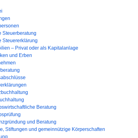
ei
ungen
tpersonen
e Steuerberatung
e Steuererklärung
lien – Privat oder als Kapitalanlage
ken und Erben
nehmen
rberatung
sabschlüsse
rerklärungen
zbuchhaltung
uchhaltung
bswirtschaftliche Beratung
bsprüfung
enzgründung und Beratung
e, Stiftungen und gemeinnützige Körperschaften
ung