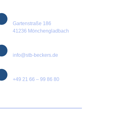
Standort
Gartenstraße 186
41236 Mönchengladbach
E-Mail
info@stb-beckers.de
Telefon
+49 21 66 – 99 86 80