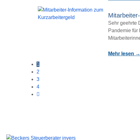
Mitarbeiter
Sehr geehrte 
Pandemie für I
Mitarbeiterinne
Mehr lesen 
1
2
3
4
Wichtige Li