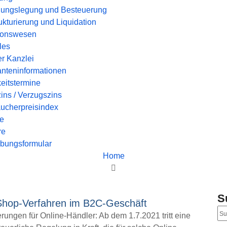
ungslegung und Besteuerung
kturierung und Liquidation
ionswesen
les
r Kanzlei
nteninformationen
keitstermine
ins / Verzugszins
ucherpreisindex
ce
re
bungsformular
Home
Aus der Kanzlei
S
hop-Verfahren im B2C-Geschäft
ungen für Online-Händler: Ab dem 1.7.2021 tritt eine