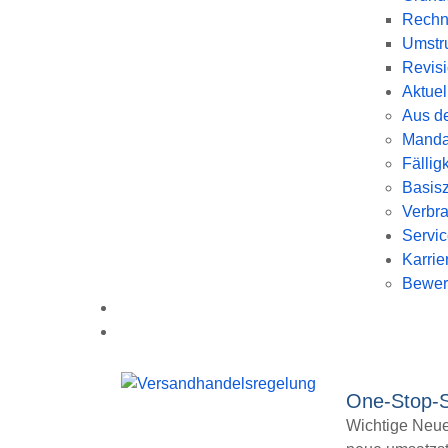
Rechn
Umstru
Revis
Aktuel
Aus de
Manda
Fällig
Basisz
Verbra
Servi
Karrie
Bewer
One-Stop-S
Wichtige Neuer