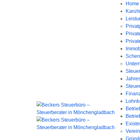
Home
Kanzl
Leist
Priva
Privat
Privat
Immobi
Schen
Unter
Steue
Jahre
Steue
Finan
Lohnb
Betrie
Betrie
Exist
Verein
Gründ