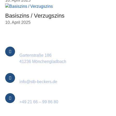
10. April 2025
Basiszins / Verzugszins
10. April 2025
Kontakt Informationen
Standort
Gartenstraße 186
41236 Mönchengladbach
E-Mail
info@stb-beckers.de
Telefon
+49 21 66 – 99 86 80