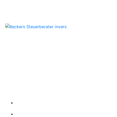
Beckers Steuerberater
Persönliche Beratung und kompetente
Steuerlösungen für Mönchengladbach und
Umgebung.
Folgen Sie uns
Wichtige Links
Startseite
Über uns