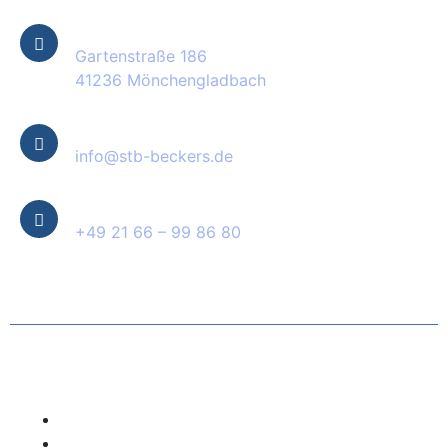
Standort
Gartenstraße 186
41236 Mönchengladbach
E-Mail
info@stb-beckers.de
Telefon
+49 21 66 – 99 86 80
© 2025 Steuerberater Beckers – all rights reserved.
Cookie-Richtlinie (EU)
Datenschutzbestimmungen