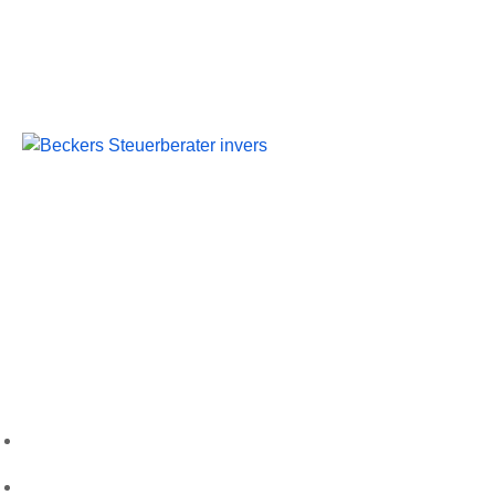
Beckers Steuerberater
Persönliche Beratung und kompetente Steuerlösungen
für Mönchengladbach und Umgebung.
Folgen Sie uns
Wichtige Links
Startseite
Über uns