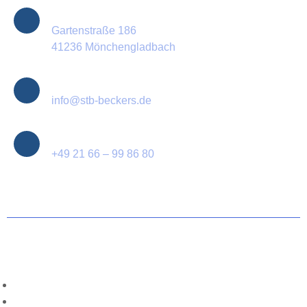
Standort
Gartenstraße 186
41236 Mönchengladbach
E-Mail
info@stb-beckers.de
Telefon
+49 21 66 – 99 86 80
© 2025 Steuerberater Beckers – all rights reserved.
Cookie-Richtlinie (EU)
Datenschutzbestimmungen