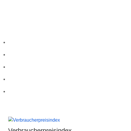
Folgen Sie uns
Wichtige Links
Startseite
Über uns
Kontakt
Leistungen
Karriere
Aktuellste Beiträge
Verbraucherpreisindex