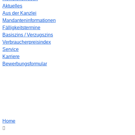
Aktuelles
Aus der Kanzlei
Mandanteninformationen
Fälligkeitstermine
Basiszins / Verzugszins
Verbraucherpreisindex
Service
Karriere
Bewerbungsformular
This is Your Awesome Project-1 - Beckers
Steuerbüro - Steuerberater in
Mönchengladbach
Home