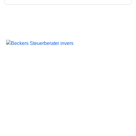
Beckers Steuerberater
Persönliche Beratung und kompetente Steuerlösungen
für Mönchengladbach und Umgebung.
Folgen Sie uns
Wichtige Links
Startseite