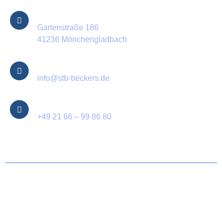
Standort
Gartenstraße 186
41236 Mönchengladbach
E-Mail
info@stb-beckers.de
Telefon
+49 21 66 – 99 86 80
© 2025 Steuerberater Beckers – all rights reserved.
Cookie-Richtlinie (EU)
Datenschutzbestimmungen