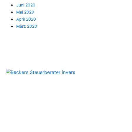
Juni 2020
Mai 2020
April 2020
März 2020
Beckers Steuerberater
Persönliche Beratung und kompetente
Steuerlösungen für Mönchengladbach und
Umgebung.
Folgen Sie uns