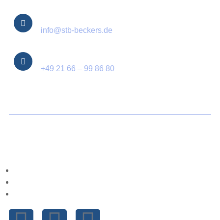
E-Mail
info@stb-beckers.de
Telefon
+49 21 66 – 99 86 80
© 2025 Steuerberater Beckers – all rights reserved.
Cookie-Richtlinie (EU)
Datenschutzbestimmungen
Impressum