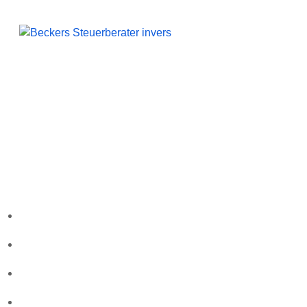
Beckers Steuerberater
Persönliche Beratung und kompetente Steuerlösungen
für Mönchengladbach und Umgebung.
Folgen Sie uns
Wichtige Links
Startseite
Über uns
Kontakt
Leistungen