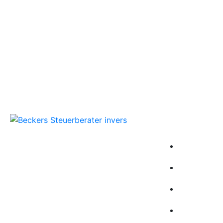
Wichtige Li
Startseite
Beckers Steuerberater
Persönliche Beratung und
Über uns
kompetente Steuerlösungen für
Mönchengladbach und Umgebung.
Kontakt
Folgen Sie uns
Leistunge