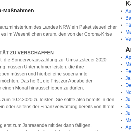
K
ona-Maßnahmen
Au
Ba
Fä
anzministerium des Landes NRW ein Paket steuerlicher
Ma
 es im Wesentlichen darum, den von der Corona-Krise
Ve
A
ITÄT ZU VERSCHAFFEN
Ap
eit, die Sondervorauszahlung zur Umsatzsteuer 2020
Mä
ung müssen Unternehmer leisten, die ihre
Fe
ben müssen und hierbei eine sogenannte
Ja
möchten. Das heißt, die Frist zur Abgabe der
De
einen Monat hinausschieben zu dürfen.
No
Ju
um 10.2.2020 zu leisten. Sie sollte also bereits in den
Ju
in oder seitens der Finanzverwaltung bereits von Ihrem
Ju
Ma
 erst zum Jahresende mit der dann fälligen,
Ap