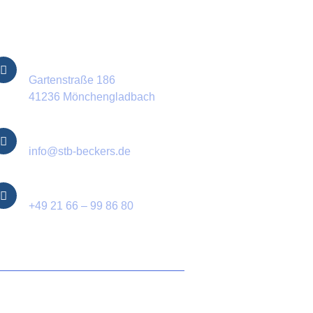
ontakt Informationen
Standort
Gartenstraße 186
41236 Mönchengladbach
E-Mail
info@stb-beckers.de
Telefon
+49 21 66 – 99 86 80