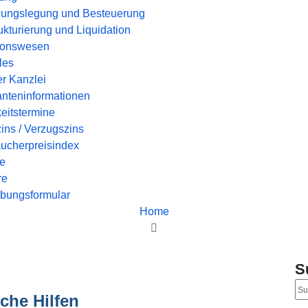
ungslegung und Besteuerung
kturierung und Liquidation
ionswesen
les
r Kanzlei
nteninformationen
keitstermine
ins / Verzugszins
ucherpreisindex
ce
re
bungsformular
Home
Corona Infos Teil 3 – Steuerliche Hilfen
S
iche Hilfen