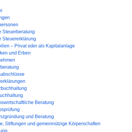
ei
ungen
tpersonen
e Steuerberatung
e Steuererklärung
lien – Privat oder als Kapitalanlage
ken und Erben
nehmen
rberatung
sabschlüsse
rerklärungen
zbuchhaltung
uchhaltung
bswirtschaftliche Beratung
bsprüfung
enzgründung und Beratung
e, Stiftungen und gemeinnützige Körperschaften
ung