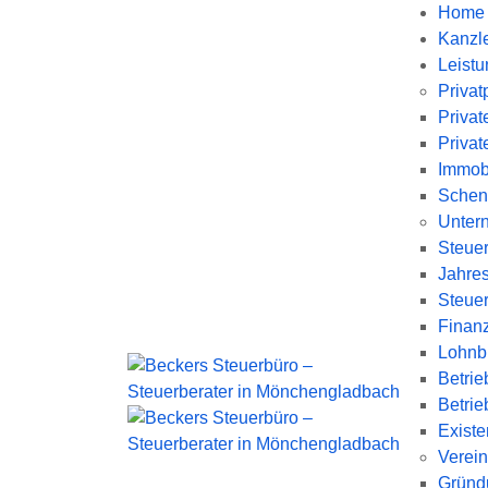
Home
Kanzl
Leist
Priva
Privat
Privat
Immobi
Schen
Unter
Steue
Jahre
Steue
Finan
Lohnb
Betrie
Betrie
Exist
Verein
Gründ