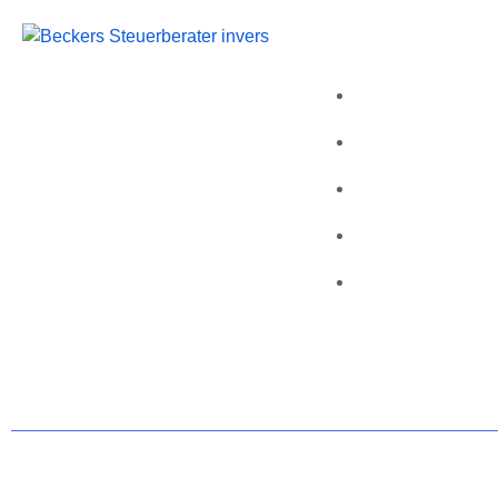
Wichtige Li
Beckers Steuerberater
Startseite
Persönliche Beratung und kompetente
Über uns
Steuerlösungen für Mönchengladbach
und Umgebung.
Kontakt
Folgen Sie uns
Leistungen
Karriere
© 2025 Steuerberater Beckers – all rights reserved.