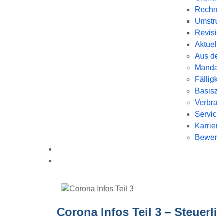
Rechn
Umstru
Revis
Aktuel
Aus de
Manda
Fällig
Basisz
Verbra
Servi
Karrie
Bewer
Corona Infos Teil 3 – Steuerl