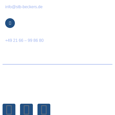
info@stb-beckers.de
Telefon
+49 21 66 – 99 86 80
© 2025 Steuerberater Beckers – all rights reserved.
Cookie-Richtlinie (EU)
Datenschutzbestimmungen
Impressum