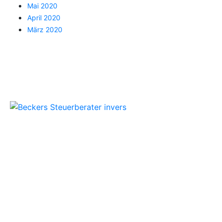
Mai 2020
April 2020
März 2020
Beckers Steuerberater
Persönliche Beratung und kompetente
Steuerlösungen für Mönchengladbach und
Umgebung.
Folgen Sie uns